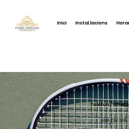
Inici
Instal.lacions
Horar
Teléfon / What
699 230 999