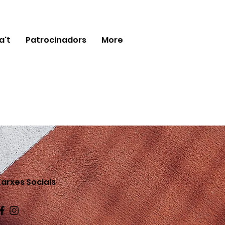
a't
Patrocinadors
More
arxes Socials