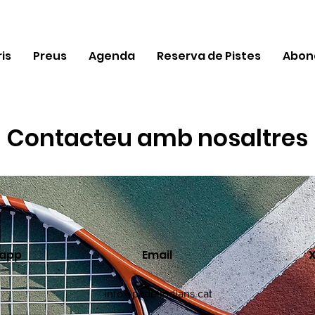
is
Preus
Agenda
Reserva de Pistes
Abon
Contacteu amb nosaltres
sapp
Email
X
info@padelindians.cat