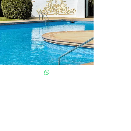
On som?
C/ Ramon Llull 4
Begur (Girona)
Contacte / Whatsapp