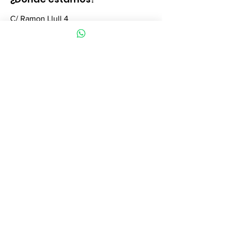
C/ Ramon Llull 4
Begur (Girona)
17255
Contacto / Whatsapp
699 230 999
Política de privacidad
© 2023 Padel Indians