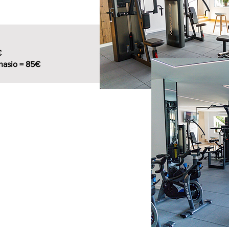
€
nasio = 85€