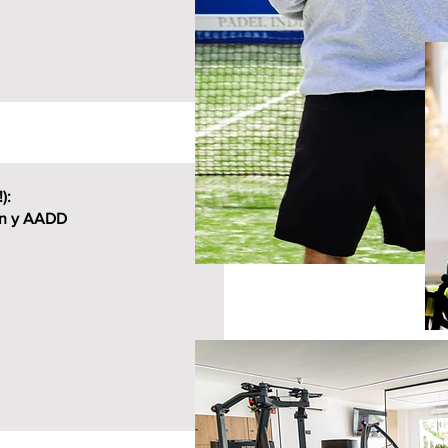
!):
ón y AADD